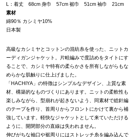
L：着丈 68cm 身巾 57cm 裾巾 51cm 袖巾 21cm
素材
綿90％ カシミヤ10%
日本製
高級なカシミヤとコットンの混紡糸を使った、ニットカ
ーディガンジャケット。片畦編みで度詰めをタイトにす
ることで、カシミヤ特有の柔らかさを所有しながらもな
めらかな肌触りに仕上げました。
「HACHIYA」の特徴はシンプルなデザイン、上質な素
材、構築的なものづくりにあります。ニットの柔軟性も
楽しみながら、型崩れが起きないよう、同素材で総針編
のテープを作り、首周りからフロントにかけて裏から補
強しています。軽快なジャケットとして来ていただける
ように、開閉部分の直線は失われません。
伸びがちな袖口や裾周りにはストレッチ糸を編み込んで