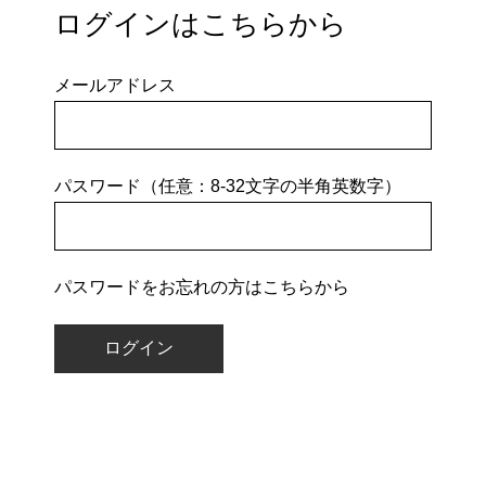
ログインはこちらから
メールアドレス
パスワード（任意：8-32文字の半角英数字）
パスワードをお忘れの方はこちらから
ログイン